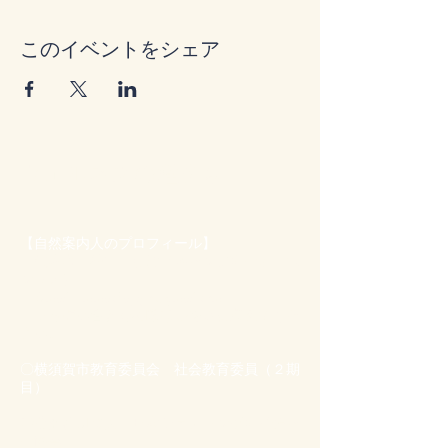
このイベントをシェア
ウェルネスの種まき
​【自然案内人のプロフィール】
代表者 松山 雅彦（キャンプネーム：ボ
ンレス）
E-mail mmachapiyo◇gmail.com
※お問い合わせの際は◇を＠に変えてくだ
さい。
​〇横須賀市教育委員会 社会教育委員（２期
目）
〇公益社団法人 日本シェアリングネイチャ
ー協会