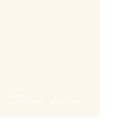
ネイチャーゲーム指導員（ID：0026453）
https://www.naturegame.or.jp/
〇全国体験活動指導者認定委員会 自然体験
活動部会
NEALリーダー（B025-01928）
https://neal.gr.jp/
〇日本キャンプ協会認定 キャンプインスト
ラクター
〇MFA JAPAN認定
MEDIC
First Aid CarePlus （全年齢・
2026/1.12取得）
Registration No.037552​
https://mfa-japan.com/
​【その他】
〇岩戸３丁目町内会 副会長（１期目）
〇日本園芸協会認定 家屋工事技師
〇かながわサイバーポリスサポーター養成講
座修了（20220064）